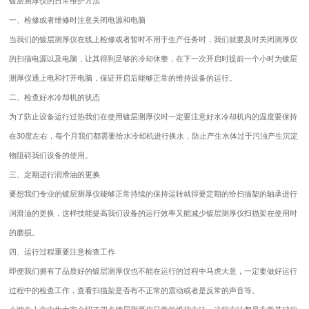
镀层测厚仪的日常维护方法
一、检修或者维修时注意关闭电源和电脑
当我们的镀层测厚仪在线上检修或者暂时不用于生产任务时，我们就要及时关闭测厚仪
的扫描电源以及电脑，让其得到足够的冷却休整，在下一次开启时提前一个小时为镀层
测厚仪通上电和打开电脑，保证开启后能够正常的维持设备的运行。
二、检查好水冷却机的状态
为了防止设备运行过热我们在使用镀层测厚仪时一定要注意好水冷却机内的温度要保持
在30度左右，每个月我们都需要给水冷却机进行换水，防止产生水体过于污浊产生沉淀
物阻碍我们设备的使用。
三、定期进行润滑油的更换
要想我们专业的镀层测厚仪能够正常持续的保持运转就得要定期的给扫描架的轴承进行
润滑油的更换，这样技能提高我们设备的运行效率又能减少镀层测厚仪扫描架在使用时
的磨损。
四、运行过程重要注意检查工作
即便我们拥有了品质好的镀层测厚仪也不能在运行的过程中马虎大意，一定要做好运行
过程中的检查工作，查看扫描架是否有不正常的震动或者是反常的声音等。